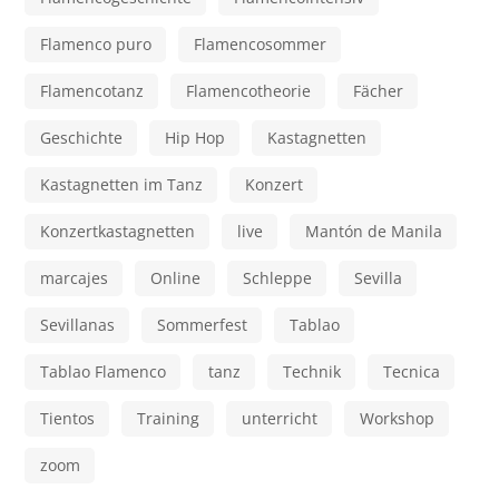
Flamenco puro
Flamencosommer
Flamencotanz
Flamencotheorie
Fächer
Geschichte
Hip Hop
Kastagnetten
Kastagnetten im Tanz
Konzert
Konzertkastagnetten
live
Mantón de Manila
marcajes
Online
Schleppe
Sevilla
Sevillanas
Sommerfest
Tablao
Tablao Flamenco
tanz
Technik
Tecnica
Tientos
Training
unterricht
Workshop
zoom