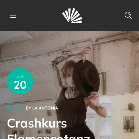
JUNI
20
NEWS
BY
LA ANTONIA
Crashkurs
Flamencotanz