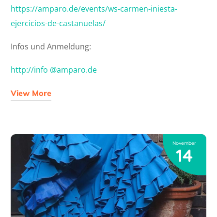
https://amparo.de/events/ws-carmen-iniesta-
ejercicios-de-castanuelas/
Infos und Anmeldung:
http://info @amparo.de
View More
November
14