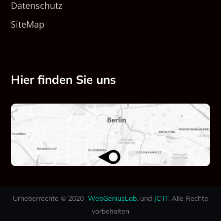
Datenschutz
SiteMap
Hier finden Sie uns
Urheberrechte © 2020
WebGeniusLab
. und
JC·IT
. Alle Rechte
vorbehalten