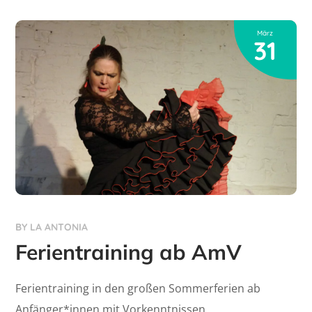
März
31
BY
LA ANTONIA
Ferientraining ab AmV
Ferientraining in den großen Sommerferien ab
Anfänger*innen mit Vorkenntnissen