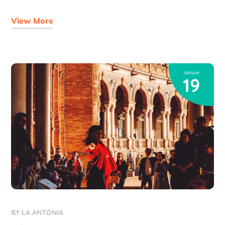
View More
Januar
19
BY
LA ANTONIA