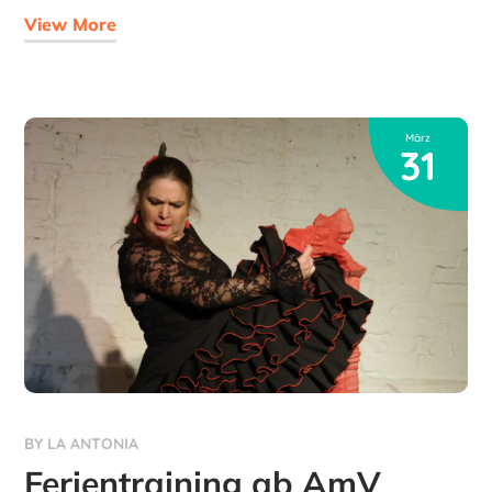
View More
März
31
BY
LA ANTONIA
Ferientraining ab AmV