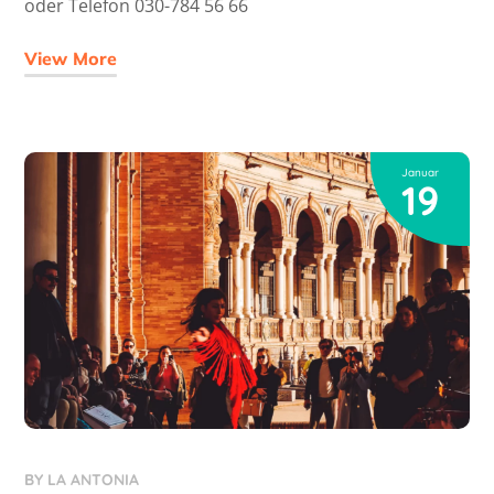
oder Telefon 030-784 56 66
View More
Januar
19
BY
LA ANTONIA