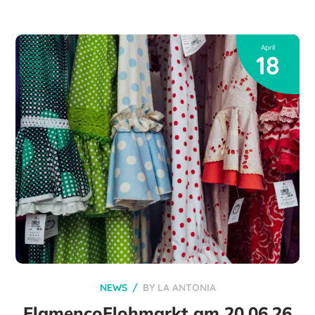
April
18
NEWS
BY
LA ANTONIA
FlamencoFlohmarkt am 20.06.26