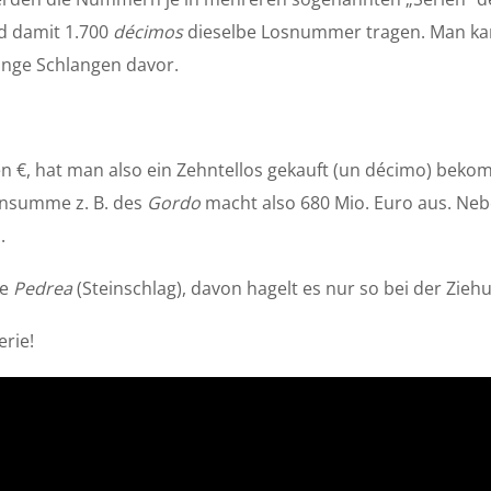
 damit 1.700
décimos
dieselbe Losnummer tragen. Man kann 
ange Schlangen davor.
en €, hat man also ein Zehntellos gekauft (un décimo) beko
nsumme z. B. des
Gordo
macht also 680 Mio. Euro aus. N
.
ie
Pedrea
(Steinschlag), davon hagelt es nur so bei der Zieh
erie!