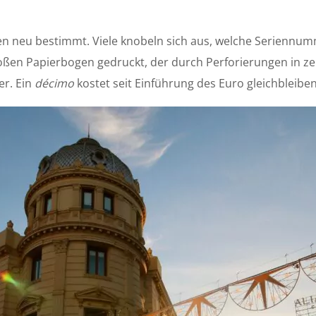
 neu bestimmt. Viele knobeln sich aus, welche Seriennumm
roßen Papierbogen gedruckt, der durch Perforierungen in ze
r. Ein
décimo
kostet seit Einführung des Euro gleichbleibe