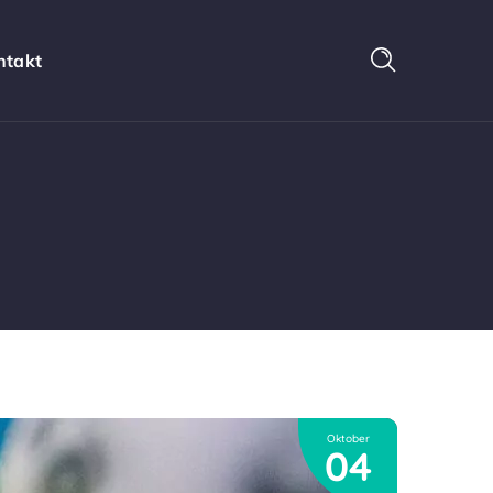
ntakt
Oktober
04