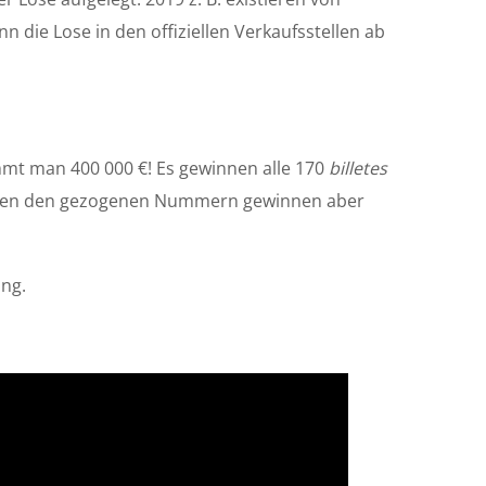
die Lose in den offiziellen Verkaufsstellen ab
mmt man 400 000 €! Es gewinnen alle 170
billetes
eben den gezogenen Nummern gewinnen aber
ung.