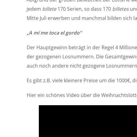
jedem
billete
170 Serien, so dass 170
billetes
und
Mitte Juli erwerben und manchmal bilden sich l
„A mí me toca el gordo“
Der Hauptgewinn beträgt in der Regel 4 Million
der gezogenen Losnummern. Die Gesamtgewin
auch noch andere nicht gezogene Losnummern
Es gibt z.B. viele kleinere Preise um die 1000€, d
Hier ein schönes Video über die Weihnachtslott