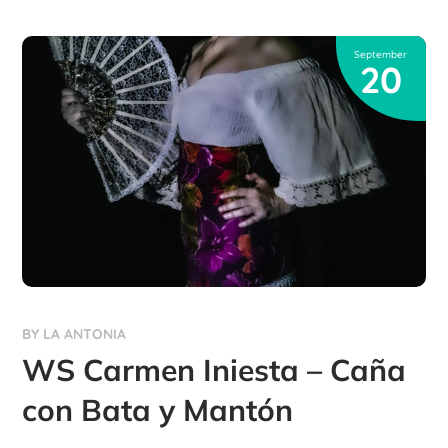
September
20
BY
LA ANTONIA
WS Carmen Iniesta – Caña
con Bata y Mantón