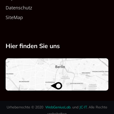
Datenschutz
SiteMap
Hier finden Sie uns
Urheberrechte © 2020
WebGeniusLab
. und
JC·IT
. Alle Rechte
vorbehalten