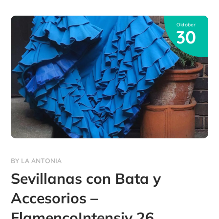
Oktober
30
BY
LA ANTONIA
Sevillanas con Bata y
Accesorios –
FlamencoIntensiv 26