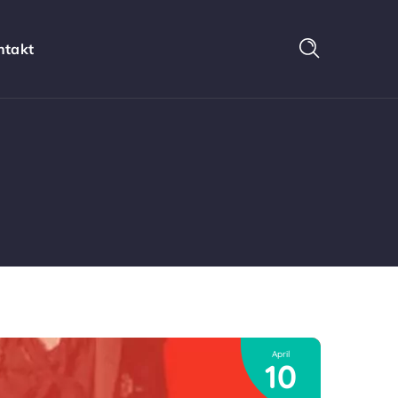
ntakt
April
10