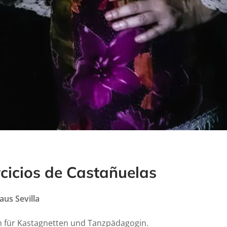
cicios de Castañuelas
aus Sevilla
sin für Kastagnetten und Tanzpädagogin.