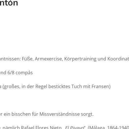
ntón
nntnissen: Füße, Armexercise, Körpertraining und Koordina
 und 6/8 compás
großes, in der Regel besticktes Tuch mit Fransen)
er ein bisschen für Missverständnisse sorgt.
o
, nämlich Rafael Flores Nieto „
El Piyayo
“. (Málaga, 1864-19