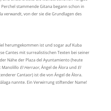
il Perchel stammende Gitana begann schon in
ula verwandt, von der sie die Grundlagen des
r viel herumgekommen ist und sogar auf Kuba
se Cantes mit surrealistischen Texten bei seiner
 der Nähe der Plaza del Ayuntamiento (heute
: Manolillo
E
l Herraor
, Ángel de Álora und
E
l
tenderer Cantaor) ist die von Ángel de Álora.
álaga nannte. Ein Verwirrung stiftender Name!