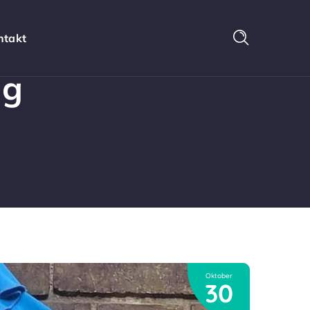
ntakt
ag
Oktober
30