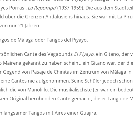
eyes Porras „
La Repompa
“(1937-1959). Die aus dem Stadtte
ld über die Grenzen Andalusiens hinaus. Sie war mit La Pir
 von nur 21 Jahren.
ngos de Málaga oder Tangos del Piyayo.
persönlichen Cante des Vagabunds
El Piyayo
, ein Gitano, de
o Mairena gekannt zu haben scheint, ein Gitano war, der die
r Gegend von Pasaje de Chinitas im Zentrum von Málaga in
seine Cantes nie aufgenommen. Seine Schüler jedoch schon
lich die von Manolillo. Die musikalischste (er war ein bedeu
sem Original beruhenden Cante gemacht, die er Tango de M
 langsamer Tangos mit Aires einer Guajira.