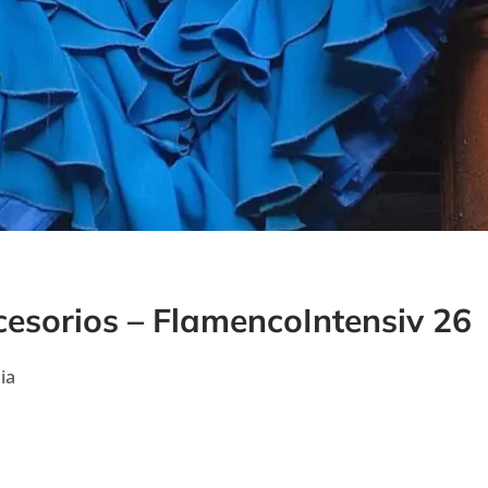
cesorios – FlamencoIntensiv 26
ia