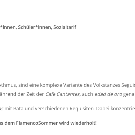
t*innen, Schüler*innen, Sozialtarif
hythmus, sind eine komplexe Variante des Volkstanzes Segu
hrend der Zeit der
Cafe Cantantes,
auch
edad de oro
genan
as
mit Bata und verschiedenen Requisiten. Dabei konzentrier
 aus dem FlamencoSommer wird wiederholt!