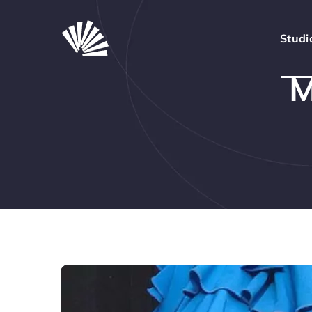
Studi
M