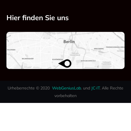
Hier finden Sie uns
Urheberrechte © 2020
WebGeniusLab
. und
JC·IT
. Alle Rechte
vorbehalten