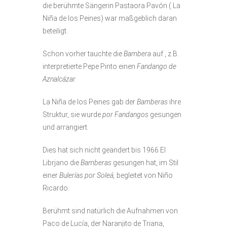
die berühmte Sängerin Pastaora Pavón ( La
Niña de los Peines) war maßgeblich daran
beteiligt.
Schon vorher tauchte die
Bambera
auf , z.B.
interpretierte Pepe Pinto einen
Fandango de
Aznalcázar.
La Niña de los Peines gab der
Bamberas
ihre
Struktur, sie wurde
por Fandangos
gesungen
und arrangiert.
Dies hat sich nicht geändert bis 1966 El
Librjano die
Bamberas
gesungen hat, im Stil
einer
Bulerías por Soleá,
begleitet von Niño
Ricardo.
Berühmt sind natürlich die Aufnahmen von
Paco de Lucía, der Naranjito de Triana,