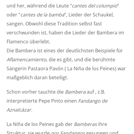
und her, während die Leute “
cantes del columpio
”
oder “
cantes de la bamba
“, Lieder der Schaukel,
sangen. Obwohl diese Tradition selbst fast
verschwunden ist, haben die Lieder der Bambera im
Flamenco überlebt.
Die Bambera ist eines der deutlichsten Beispiele für
Aflamencamiento
, die es gibt, und die berühmte
Sängerin Pastaora Pavón ( La Niña de los Peines) war
maßgeblich daran beteiligt.
Schon vorher tauchte die
Bambera
auf , z.B.
interpretierte Pepe Pinto einen
Fandango de
Aznalcázar.
La Niña de los Peines gab der
Bamberas
ihre
Struktur, sie wurde
por Fandangos
gesungen und