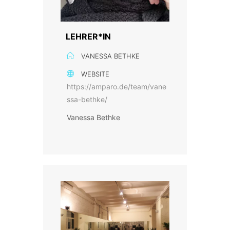
LEHRER*IN
VANESSA BETHKE
WEBSITE
https://amparo.de/team/vane
ssa-bethke/
Vanessa Bethke