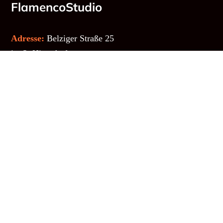
FlamencoStudio
Adresse:
Belziger Straße 25
im 3. Hinterhof
10823 Berlin - Schöneberg
Email:
info@amparo.de
Telefon:
030 - 784 56 66
Weiteres
Links