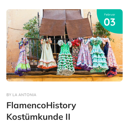
Februar
03
BY
LA ANTONIA
FlamencoHistory
Kostümkunde II