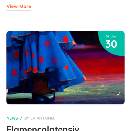
View More
Oktober
30
NEWS
BY
LA ANTONIA
FlamencoIntensiv