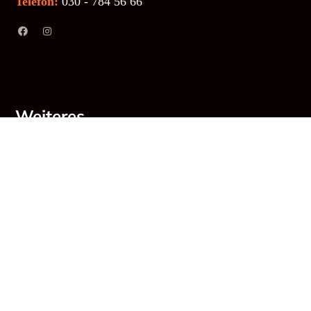
Telefon:
030 - 784 56 66
Weiteres
Links
Impressum
Datenschutz
SiteMap